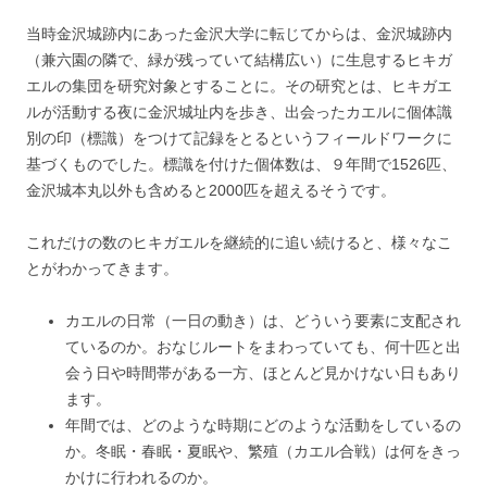
当時金沢城跡内にあった金沢大学に転じてからは、金沢城跡内
（兼六園の隣で、緑が残っていて結構広い）に生息するヒキガ
エルの集団を研究対象とすることに。その研究とは、ヒキガエ
ルが活動する夜に金沢城址内を歩き、出会ったカエルに個体識
別の印（標識）をつけて記録をとるというフィールドワークに
基づくものでした。標識を付けた個体数は、９年間で1526匹、
金沢城本丸以外も含めると2000匹を超えるそうです。
これだけの数のヒキガエルを継続的に追い続けると、様々なこ
とがわかってきます。
カエルの日常（一日の動き）は、どういう要素に支配され
ているのか。おなじルートをまわっていても、何十匹と出
会う日や時間帯がある一方、ほとんど見かけない日もあり
ます。
年間では、どのような時期にどのような活動をしているの
か。冬眠・春眠・夏眠や、繁殖（カエル合戦）は何をきっ
かけに行われるのか。