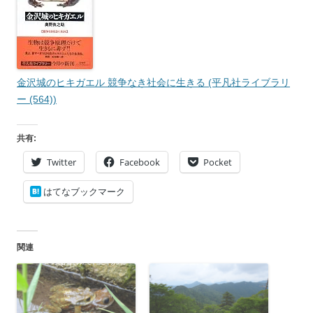
金沢城のヒキガエル 競争なき社会に生きる (平凡社ライブラリ
ー (564))
共有:
Twitter
Facebook
Pocket
はてなブックマーク
関連