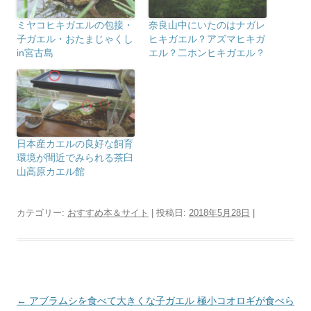
ミヤコヒキガエルの包接・
奈良山中にいたのはナガレ
子ガエル・おたまじゃくし
ヒキガエル？アズマヒキガ
in宮古島
エル？二ホンヒキガエル？
日本産カエルの良好な飼育
環境が間近でみられる茶臼
山高原カエル館
カテゴリー:
おすすめ本＆サイト
| 投稿日:
2018年5月28日
|
投
←
アブラムシを食べて大きくな
子ガエル 極小コオロギが食べら