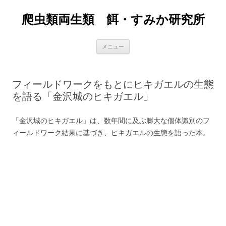
爬虫類両生類 餌・すみか研究所
コ
メニュー
ン
テ
ン
ツ
へ
フィールドワークをもとにヒキガエルの生態
ス
キ
を語る「金沢城のヒキガエル」
ッ
プ
「金沢城のヒキガエル」は、数年間に及ぶ膨大な個体識別のフ
ィールドワーク結果に基づき、ヒキガエルの生態を語った本。