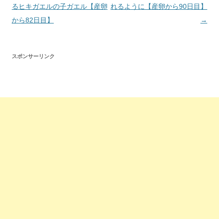
稿
るヒキガエルの子ガエル【産卵
れるように【産卵から90日目】
ナ
から82日目】
→
ビ
ゲ
スポンサーリンク
ー
シ
ョ
ン