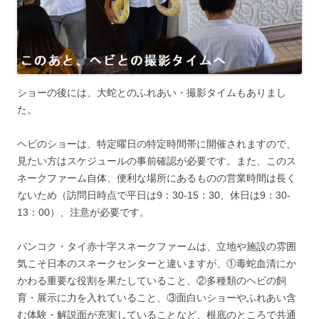
ショーの後には、大蛇とのふれあい・撮影タイムもありまし
た。
ヘビのショーは、特定曜日の特定時間帯に開催されますので、
見たい方はスケジュールの事前確認が必要です。また、このス
ネークファーム自体、便利な場所にあるものの営業時間は長く
ないため（訪問日時点で平日は9：30-15：30、休日は9：30-
13：00）、注意が必要です。
バンコク・タイ赤十字スネークファームは、立地や施設の雰囲
気こそ日本のスネークセンターと違いますが、①毒蛇血清にか
かわる重要な役割を果たしていること、②多種類のヘビの飼
育・展示に力を入れていること、③面白いショーやふれあい含
む体験・解説面が充実していることなど、根底のところで共通