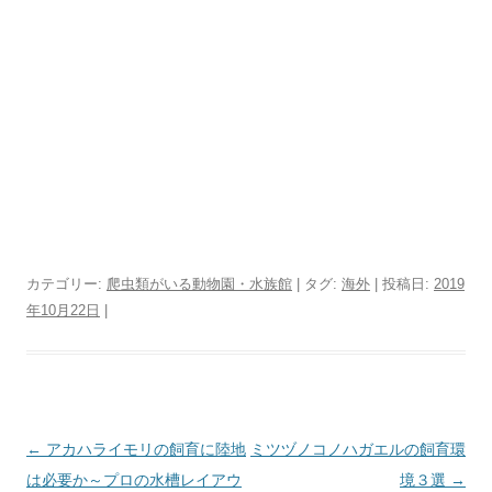
カテゴリー:
爬虫類がいる動物園・水族館
| タグ:
海外
| 投稿日:
2019
年10月22日
|
投
←
アカハライモリの飼育に陸地
ミツヅノコノハガエルの飼育環
稿
は必要か～プロの水槽レイアウ
境３選
→