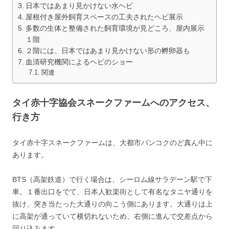
日本ではあまり見かけない水ヘビ
屋根付き屋外飼育スペースの工夫されたヘビ展示
多数の生体と整備された飼育環境が見どころ、屋内展示
１階
２階には、日本ではあまり見かけない形の孵卵器も
血清研究機関によるヘビのショー
関連
タイ赤十字協会スネークファームへのアクセス、
行き方
タイ赤十字スネークファームは、
大都市バンコクのど真ん中に
あります。
BTS（高架鉄道）で行く場合は、シーロム線サラデーン駅で下
車。１番出口をでて、日本人歓楽街として有名なタニヤ通りを
抜け、突き当たった大通りの向こう側にあります。大通りは上
に高架が通っていて横切れないため、右側に進んで交差点から
回り込みます。