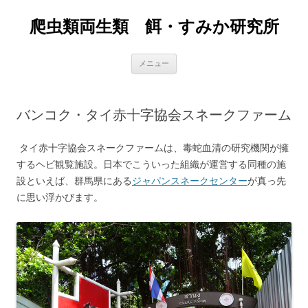
爬虫類両生類 餌・すみか研究所
コ
メニュー
ン
テ
ン
ツ
へ
バンコク・タイ赤十字協会スネークファーム
ス
キ
ッ
プ
タイ赤十字協会スネークファームは、毒蛇血清の研究機関が擁
するヘビ観覧施設。日本でこういった組織が運営する同種の施
設といえば、群馬県にある
ジャパンスネークセンター
が真っ先
に思い浮かびます。