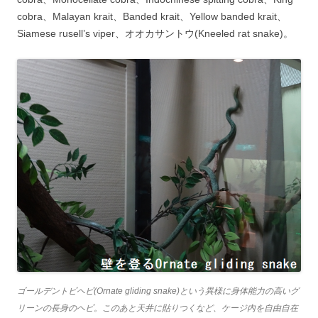
cobra、Malayan krait、Banded krait、Yellow banded krait、
Siamese rusell’s viper、オオカサントウ(Kneeled rat snake)。
ゴールデントビヘビ(Ornate gliding snake)という異様に身体能力の高いグ
リーンの長身のヘビ。このあと天井に貼りつくなど、ケージ内を自由自在