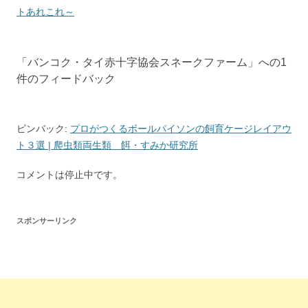
ナ
トあれこれ～
ビ
ゲ
「
バンコク・タイ赤十字協会スネークファーム
」への1
ー
件のフィードバック
シ
ョ
ン
ピンバック:
プロがつくるボールパイソンの飼育ケージレイアウ
ト３選 | 爬虫類両生類 餌・すみか研究所
コメントは停止中です。
スポンサーリンク