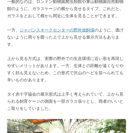
一般的なのは、ロンドン動物園爬虫類館や東山動物園自然動物
館のように、ガラスケージの横から見せるタイプ。これだと、
ガラスをとおして横から間近に生体を見ることができます。
一方、
ジャパンスネークセンターの野外放飼場
のように、逃げ
ないように周りを囲った上で上から見せる展示方法もありま
す。
上から見る方式は、実際の野外での生息環境に近い形を再現し
やすいメリットがあります。一方、生体との距離が遠くなりや
すく顔も見えないため、この形式で沢山のヘビを並べられても
辛いものがあります。
タイ赤十字協会の展示形式は上手く考えられていて、上から見
られる飼育ケージの側面を一部ガラス張りとし、両者のいいと
こ取りをしていました。