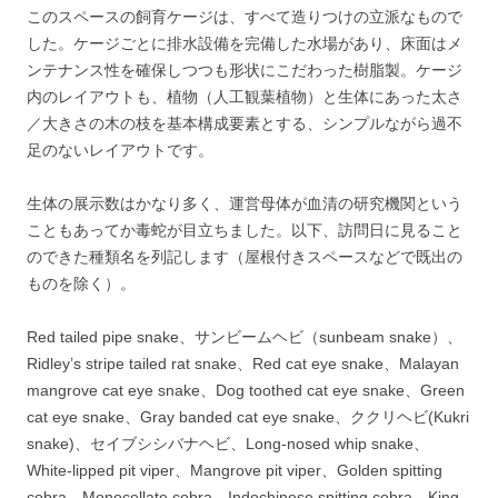
このスペースの飼育ケージは、すべて造りつけの立派なもので
した。ケージごとに排水設備を完備した水場があり、床面はメ
ンテナンス性を確保しつつも形状にこだわった樹脂製。ケージ
内のレイアウトも、植物（人工観葉植物）と生体にあった太さ
／大きさの木の枝を基本構成要素とする、シンプルながら過不
足のないレイアウトです。
生体の展示数はかなり多く、運営母体が血清の研究機関という
こともあってか毒蛇が目立ちました。以下、訪問日に見ること
のできた種類名を列記します（屋根付きスペースなどで既出の
ものを除く）。
Red tailed pipe snake、サンビームヘビ（sunbeam snake）、
Ridley’s stripe tailed rat snake、Red cat eye snake、Malayan
mangrove cat eye snake、Dog toothed cat eye snake、Green
cat eye snake、Gray banded cat eye snake、ククリヘビ(Kukri
snake)、セイブシシバナヘビ、Long-nosed whip snake、
White-lipped pit viper、Mangrove pit viper、Golden spitting
cobra、Monocellate cobra、Indochinese spitting cobra、King