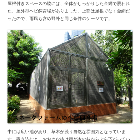
屋根付きスペースの脇には、全体がしっかりした金網で覆われ
た、屋外型ヘビ飼育場がありました。上部は屋根でなく金網だ
ったので、雨風も含め野外と同じ条件のケージです。
中には広い池があり、草木が茂り自然な雰囲気となっていま
す。覗き込むと、おおきな抜け殻が木の枝からぶら下がってい